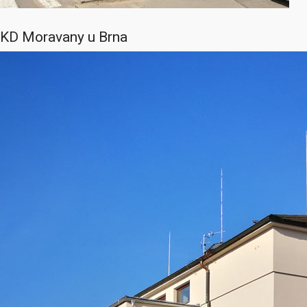
KD Moravany u Brna